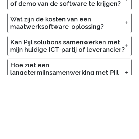
of demo van de software te krijgen?
Wat zijn de kosten van een
+
maatwerksoftware-oplossing?
Kan Pijl solutions samenwerken met
+
mijn huidige ICT-partij of leverancier?
Hoe ziet een
+
langetermijnsamenwerking met Pijl
solutions eruit?
Zijn er ook abonnementen of
+
servicecontracten beschikbaar?
Kan ik een onderhoudscontract
+
afsluiten zonder software af te
nemen?